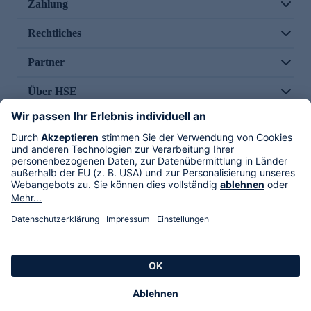
Zahlung
Rechtliches
Partner
Über HSE
Im TV
HSE International
Versand durch
Folge uns
AGB
Datenschutz
Impressum
Alle Rechte vorbehalten. Alle Preise inkl. gesetzlicher MwSt., zzgl. Versandkosten.