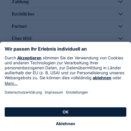
Zahlung
Rechtliches
Partner
Über HSE
Im TV
HSE International
Versand durch
Folge uns
AGB
Datenschutz
Impressum
Alle Rechte vorbehalten. Alle Preise inkl. gesetzlicher MwSt., zzgl. Versandkosten.