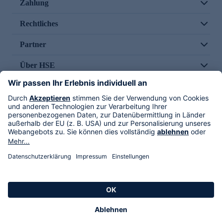
Zahlung
Rechtliches
Partner
Über HSE
Im TV
HSE International
Versand durch
Folge uns
AGB
Datenschutz
Impressum
Alle Rechte vorbehalten. Alle Preise inkl. gesetzlicher MwSt., zzgl. Versandkosten.