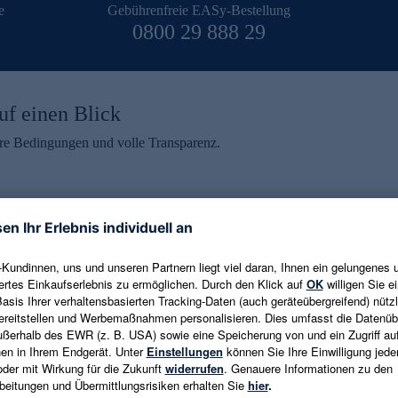
e
Gebührenfreie EASy-Bestellung
0800 29 888 29
uf einen Blick
aire Bedingungen und volle Transparenz.
ein erhalten
eren und aktuelle Trends,
E-Mail-Adresse eingeben
alten. Als Dankeschön
ne Abmeldung ist jederzeit in
Es gelten die
Datenschutzrichtlinien
un