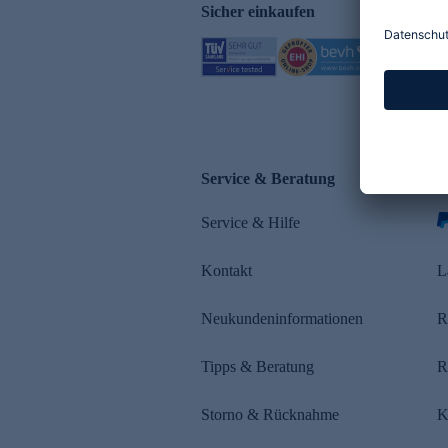
Sicher einkaufen
Service & Beratung
Z
Service & Hilfe
Kontakt
L
Neukundeninformationen
R
Tipps & Beratung
R
Storno & Rücknahme
K