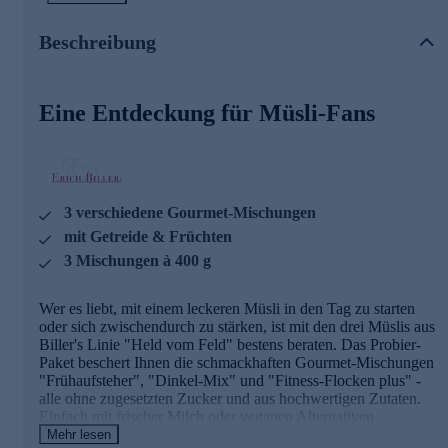
Die Details zum Müsli-Kennenlern-Set im
Beschreibung
Überblick
Biller‘s Held vom Feld
Frühaufsteher-Müsli
: Perfekt
Eine Entdeckung für Müsli-Fans
für einen guten Start in den Tag, für die Extraportion
Genuss am Morgen oder zu jeder anderen Tageszeit.
Hafer, Cornflakes, Schokostücke, Weinbeeren und
Datteln sorgen für ein Lächeln und gute Laune.
Biller's Held vom Feld
Dinkel-Mix
liefert Ihnen die
richtige Mischung aus Knuspern und Genuss. Mit
3 verschiedene Gourmet-Mischungen
Dinkel, Amaranth, Quinoa, knusprigen Linsen, Hafer
mit Getreide & Früchten
und Mais treffen sich hier die Bewährten und die Exoten
aus dem Cerealiensortiment - verfeinert mit Weinbeeren
3 Mischungen à 400 g
und Sonnenblumenkernen.
Biller's Held vom Feld
Fitness-Flocken plus
bietet das
Wer es liebt, mit einem leckeren Müsli in den Tag zu starten
Beste aus gutem Getreide. Hafer, Roggen und Gerste –
oder sich zwischendurch zu stärken, ist mit den drei Müslis aus
zum großen Teil von Feldern regionaler Landwirtschaft
Biller's Linie "Held vom Feld" bestens beraten. Das Probier-
– treffen auf leckere Cranberrys und Weinbeeren. Sesam
Paket beschert Ihnen die schmackhaften Gourmet-Mischungen
und Sonnenblumenkerne geben geschmacklich den
"Frühaufsteher", "Dinkel-Mix" und "Fitness-Flocken plus" -
letzten Schliff und machen dieses Müsli zu einer
alle ohne zugesetzten Zucker und aus hochwertigen Zutaten.
unwiderstehlichen Leckerei, nicht nur am Morgen.
Einfach mit frischer Milch oder veganen Alternativen
Für alle Müslis gilt: Bestmögliche Naturbelassenheit und
aufgießen und genießen.
Mehr lesen
die hervorragende Qualität der Zutaten sowie ein