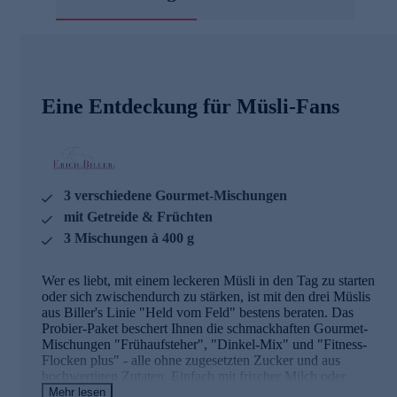
Eine Entdeckung für Müsli-Fans
3 verschiedene Gourmet-Mischungen
mit Getreide & Früchten
3 Mischungen à 400 g
Wer es liebt, mit einem leckeren Müsli in den Tag zu starten
oder sich zwischendurch zu stärken, ist mit den drei Müslis
aus Biller's Linie "Held vom Feld" bestens beraten. Das
Probier-Paket beschert Ihnen die schmackhaften Gourmet-
Mischungen "Frühaufsteher", "Dinkel-Mix" und "Fitness-
Flocken plus" - alle ohne zugesetzten Zucker und aus
hochwertigen Zutaten. Einfach mit frischer Milch oder
veganen Alternativen aufgießen und genießen.
Mehr lesen