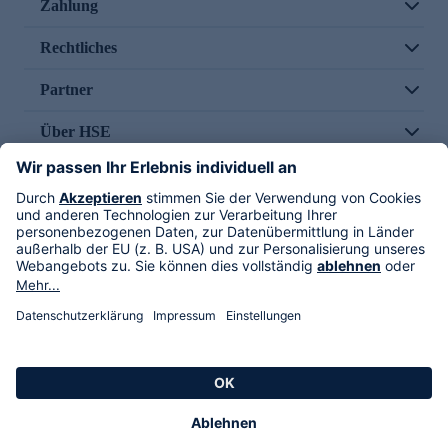
Zahlung
Rechtliches
Partner
Über HSE
Im TV
HSE International
Versand durch
Folge uns
AGB
Datenschutz
Impressum
Alle Rechte vorbehalten. Alle Preise inkl. gesetzlicher MwSt., zzgl. Versandkosten.