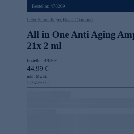
Bestellnr. 478269
Peter Schmidinger Black Diamond
All in One Anti Aging Am
21x 2 ml
Bestellnr.
478269
44,99 €
inkl. MwSt.
1.071,19 € / 1 l