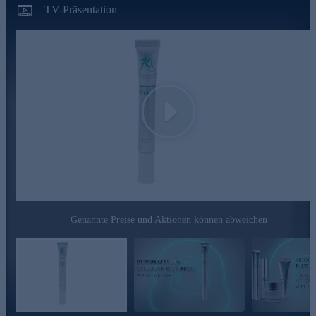
TV-Präsentation
Für Ihre Anti-Falten-Behandlung jetzt online bestellen.
Cellular Retinol+ Ultimate Komplex besteht aus:
GRANACTIVE RETINOID PRO+
- Kann tief in der Haut wirken
- Verfügt über eine hohe Hautverträglichkeit
- Kann die Hauterneuerung intensivieren
Play
SAMPHIRA OIL
-
Optische Reduzierung der Hautrauheit
- Merkliche Hautverträglichkeit
- Glättet die Haut spürbar
FRAG-BRILLIN REMASTERED
-
Hautfestigkeit & Hautelastizität werden spürbar verbessert
- Linien erscheinen glatt und ebenmäßig
Genannte Preise und Aktionen können abweichen
LIFTISS SB
-
Kombination aus Galakturonsäure, AHA und Xylose kann
den Feuchtigkeitsverlust reifer Haut reduzieren
- Das Erscheinungsbild von Linien und Falten wird sichtbar
reduziert
- Kann die besonders für Falten anfälligen Hautpartien rund um
die Augen, Stirn und Mundpartie sichtbar straffen