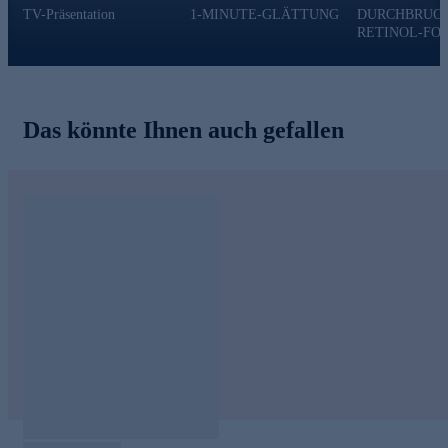
- Wirkt merklich hautberuhigend
TV-Präsentation
1-MINUTE-GLÄTTUNG
DURCHBRUCH
RETINOL-FO
Für Ihre Anti-Falten-Behandlung jetzt online bestellen.
Das könnte Ihnen auch gefallen