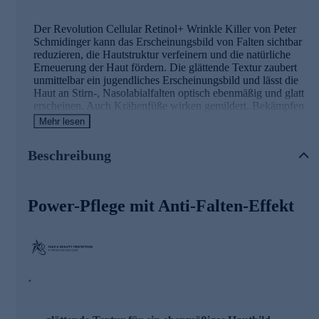
Der Revolution Cellular Retinol+ Wrinkle Killer von Peter
Schmidinger kann das Erscheinungsbild von Falten sichtbar
reduzieren, die Hautstruktur verfeinern und die natürliche
Erneuerung der Haut fördern. Die glättende Textur zaubert
unmittelbar ein jugendliches Erscheinungsbild und lässt die
Haut an Stirn-, Nasolabialfalten optisch ebenmäßig und glatt
erscheinen. Auch Krähenfüße wirken gemildert. Bekämpfen
Sie jetzt erste Falten.
Mehr lesen
Beschreibung
Dank des innovativen Edelstahl-Applikators kann die
reichhaltige Formel gezielt dort angewendet werden, wo sie
benötigt wird. Drehen Sie den Applikator auf On, um das
Power-Pflege mit Anti-Falten-Effekt
Produkt aufzutragen, und drehen Sie ihn wieder auf Off, um
mit der Edelstahlseite das Treatment in die Haut
einzuarbeiten.
Die Hauptinhaltsstoffe und ihre Wirkung
´