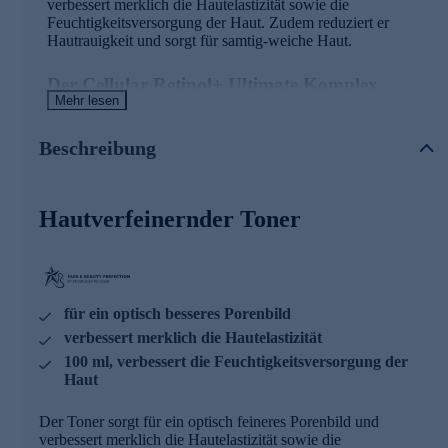
verbessert merklich die Hautelastizität sowie die
Feuchtigkeitsversorgung der Haut. Zudem reduziert er
Hautrauigkeit und sorgt für samtig-weiche Haut.
Der Cellular Retinol+ Ultimate Komplex
Mehr lesen
besteht aus:
GRANACTIVE RETINOID PRO+
Beschreibung
Kann tief in der Haut wirken
Merklich hohe Hautverträglichkeit
Kann die Hauterneuerung intensivieren
Hautverfeinernder Toner
SAMPHIRA OIL
Optische Reduzierung der Hautrauheit
Merkliche Hautverträglichkeit
für ein optisch besseres Porenbild
Glättet die Haut spürbar
verbessert merklich die Hautelastizität
NEOCLAIR PRO
100 ml, verbessert die Feuchtigkeitsversorgung der
Haut
Kann eine aufhellende Wirkung haben
Merkliche Hautberuhigung
Der Toner sorgt für ein optisch feineres Porenbild und
ECHIOSEB
verbessert merklich die Hautelastizität sowie die