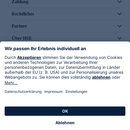
Zahlung
Rechtliches
Partner
Über HSE
Im TV
HSE International
Versand durch
Folge uns
AGB
Datenschutz
Impressum
Alle Rechte vorbehalten. Alle Preise inkl. gesetzlicher MwSt., zzgl. Versandkosten.