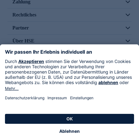
Zahlung
Rechtliches
Partner
Über HSE
Im TV
HSE International
Versand durch
Folge uns
AGB
Datenschutz
Impressum
Alle Rechte vorbehalten. Alle Preise inkl. gesetzlicher MwSt., zzgl. Versandkosten.