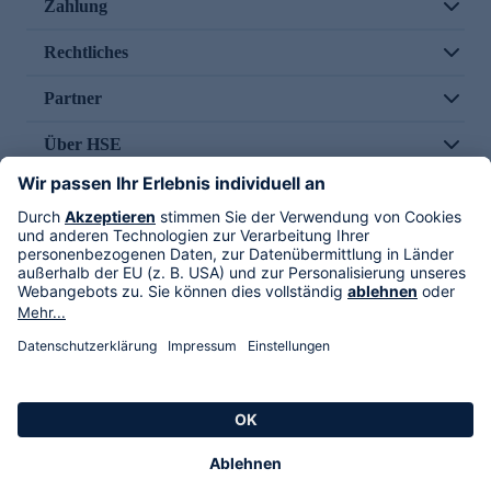
Zahlung
Rechtliches
Partner
Über HSE
Im TV
HSE International
Versand durch
Folge uns
AGB
Datenschutz
Impressum
Alle Rechte vorbehalten. Alle Preise inkl. gesetzlicher MwSt., zzgl. Versandkosten.