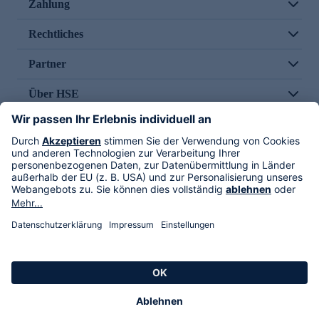
Zahlung
Rechtliches
Partner
Über HSE
Im TV
HSE International
Versand durch
Folge uns
AGB
Datenschutz
Impressum
Alle Rechte vorbehalten. Alle Preise inkl. gesetzlicher MwSt., zzgl. Versandkosten.