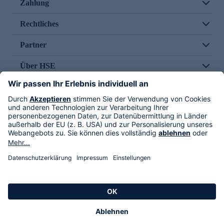
Zahlung
Rechtliches
Partner
Über HSE
Im TV
HSE International
Versand durch
Folge uns
AGB
Datenschutz
Impressum
Alle Rechte vorbehalten. Alle Preise inkl. gesetzlicher MwSt., zzgl. Versandkosten.