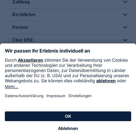
Zahlung
Rechtliches
Partner
Über HSE
Im TV
HSE International
Versand durch
Folge uns
AGB
Datenschutz
Impressum
Alle Rechte vorbehalten. Alle Preise inkl. gesetzlicher MwSt., zzgl. Versandkosten.