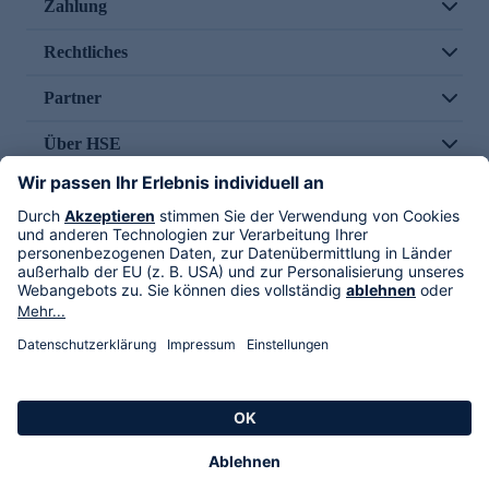
Zahlung
Rechtliches
Partner
Über HSE
Im TV
HSE International
Versand durch
Folge uns
AGB
Datenschutz
Impressum
Alle Rechte vorbehalten. Alle Preise inkl. gesetzlicher MwSt., zzgl. Versandkosten.