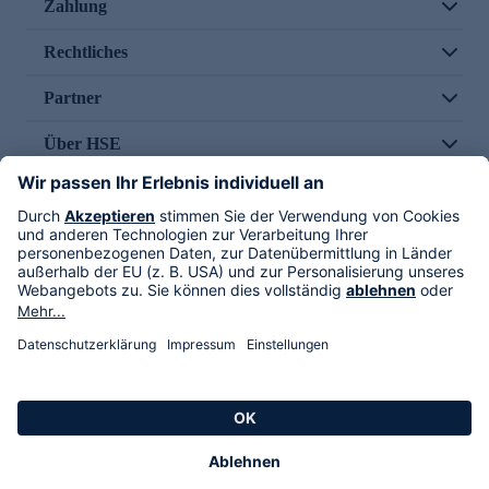
Zahlung
Rechtliches
Partner
Über HSE
Im TV
HSE International
Versand durch
Folge uns
AGB
Datenschutz
Impressum
Alle Rechte vorbehalten. Alle Preise inkl. gesetzlicher MwSt., zzgl. Versandkosten.