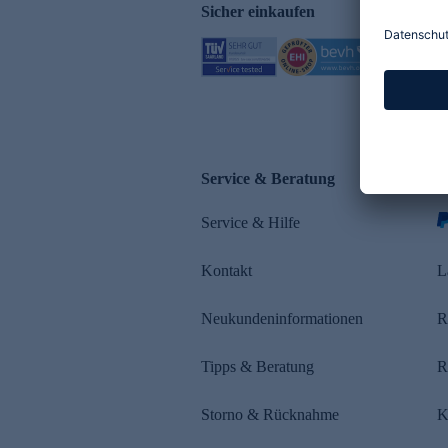
Sicher einkaufen
Service & Beratung
Z
Service & Hilfe
s
Kontakt
L
Neukundeninformationen
R
Tipps & Beratung
R
Storno & Rücknahme
K