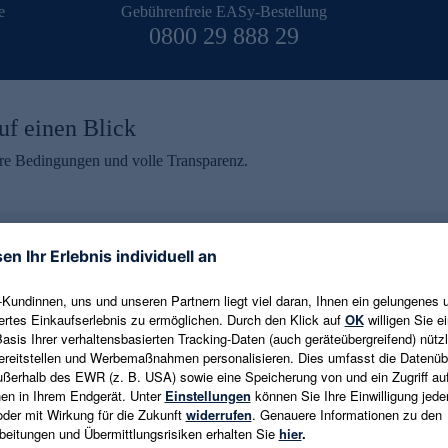
e
Gebührenfreie EASy-Bestellung
0800 29 888 29
uf einen Blick
aire Bedingungen und volle Transparenz.
ein erhalten
eren und aktuelle Trends,
E-Mail-Adresse eingeben
alten. Als Dankeschön
ne Abmeldung ist jederzeit in
Es gelten die
Datenschutzrichtlinien
un