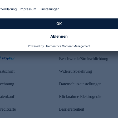
Kundenbewertung
ahlung
Rechtliches
Beschwerde/Streitschlichtung
astschrift
Widerrufsbelehrung
echnung
Datenschutzeinstellungen
atenkauf
Rücknahme Elektrogeräte
reditkarte
Barrierefreiheit