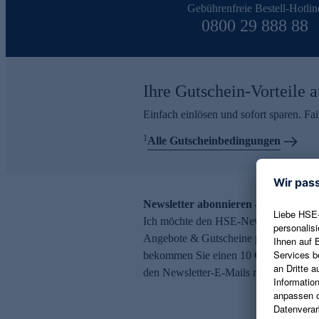
Gebührenfreie Bestell-Hotlin
0800 29 888 88
Ihre Gutschein-Vorteile a
Einfach einlösen und sofort sparen. F
1
Alle Gutscheinbedingungen
Newsletter abonnieren – 10 € Gutsch
Ich möchte den HSE-Newsletter abonni
Angebote & Gutscheine per E-Mail erh
bekommen Sie einen 10 € Gutschein. Ei
den Newsletter-E-Mails möglich.