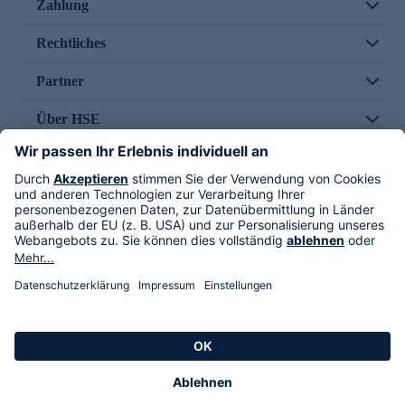
Zahlung
Rechtliches
Partner
Über HSE
Im TV
HSE International
Versand durch
Folge uns
AGB
Datenschutz
Impressum
Alle Rechte vorbehalten. Alle Preise inkl. gesetzlicher MwSt., zzgl. Versandkosten.