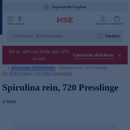
Tagesaktuelle Angebote
Menü
Ansicht
Mein Konto
Warenkorb
Suchen
Bis zu -60% auf Mode und -20%
Gutschein aktivieren
on top!
Allgemeines Wohlbefinden
Spirulina rein, 720 Presslinge
Dr. Peter Hartig - Für Ihre Gesundheit
Spirulina rein, 720 Presslinge
478004