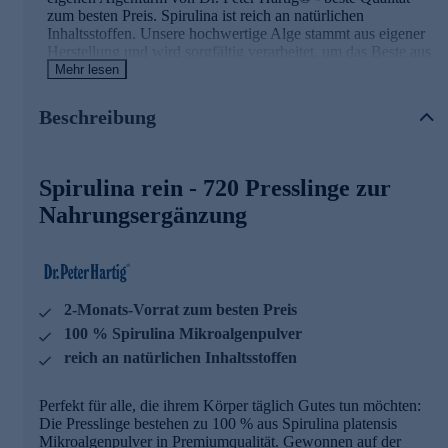
zum besten Preis. Spirulina ist reich an natürlichen
Inhaltsstoffen. Unsere hochwertige Alge stammt aus eigener
Herstellung und wird sorgfältig verarbeitet, um das Beste aus
der Natur zu garantieren. Die rein veganen Presslinge sind
Mehr lesen
lactose- und glutenfrei. Jeder Pressling enthält 200 mg
Spirulina, damit erhalten Sie hier einen Vorrat für zwei
Beschreibung
Monate zum besten Preis.
Dr. Peter Hartig® Spirulina Presslinge sind hervorragend für
die tägliche Nahrungsergänzung geeignet. Als Multitalent
Spirulina rein - 720 Presslinge zur
bilden Sie eine Säule der Gesundheit und lassen sich daher
Nahrungsergänzung
ideal mit allen weiteren Dr. Peter Hartig Produkten
kombinieren.
Dr. Peter Hartig
®
forscht für Ihre Gesundheit
2-Monats-Vorrat zum besten Preis
Seit knapp 40 Jahren steht der Name Dr. Peter Hartig® für
die Erforschung von Mikroalgen und die Entwicklung von
100 % Spirulina Mikroalgenpulver
Nahrungsergänzungsmitteln. Seine Inspiration und
reich an natürlichen Inhaltsstoffen
Motivation findet er in der Natur selbst – dem Wasser und
den Pflanzen. Gemeinsam mit seinem Wissenschaftsteam
lässt er altes Wissen und moderne Forschung harmonisch
Perfekt für alle, die ihrem Körper täglich Gutes tun möchten:
zusammenfließen. Diese Erfahrung stellt er stets in den
Die Presslinge bestehen zu 100 % aus Spirulina platensis
Dienst von sich und seinen Mitmenschen.
Mikroalgenpulver in Premiumqualität. Gewonnen auf der