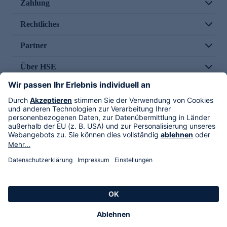
Zahlung
Rechtliches
Partner
Über HSE
Im TV
HSE International
Versand durch
Folge uns
AGB
Datenschutz
Impressum
Alle Rechte vorbehalten. Alle Preise inkl. gesetzlicher MwSt., zzgl. Versandkosten.