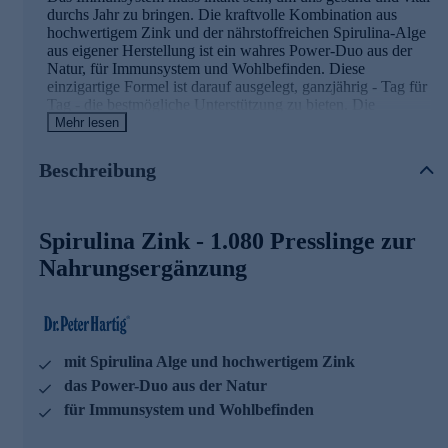
durchs Jahr zu bringen. Die kraftvolle Kombination aus
hochwertigem Zink und der nährstoffreichen Spirulina-Alge
aus eigener Herstellung ist ein wahres Power-Duo aus der
Natur, für Immunsystem und Wohlbefinden. Diese
einzigartige Formel ist darauf ausgelegt, ganzjährig - Tag für
Tag - die bestmögliche Unterstützung zu bieten. Die
Presslinge enthalten Spirulina platensis Mikroalgenpulver
Mehr lesen
mit natürlich gebundenem Zink. Bei der Kultivierung der
Spirulina Alge wird das Wasser mit dem Spurenelement
Beschreibung
Zink angereichert und von der Alge im Wachstum natürlich
gebunden.
Spirulina Zink - 1.080 Presslinge zur
Die Vorteile in der Übersicht
Nahrungsergänzung
Zink trägt zu einer normalen Funktion des
Immunsystems bei
Zink trägt zu einem normalen Säure-Basen-Stoffwechsel
bei
Zink hat eine Funktion bei der Zellteilung
mit Spirulina Alge und hochwertigem Zink
Zink trägt dazu bei, die Zellen vor oxidativem Stress zu
schützen
das Power-Duo aus der Natur
Zink unterstützt Ihren Kohlenhydrat- und Fettsäure-
für Immunsystem und Wohlbefinden
Stoffwechsel
Zink trägt zur Erhaltung normaler Haut, Haare und