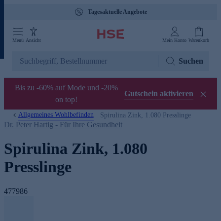
Tagesaktuelle Angebote
Menü
Ansicht
Mein Konto
Warenkorb
Suchen
Bis zu -60% auf Mode und -20%
Gutschein aktivieren
on top!
Allgemeines Wohlbefinden
Spirulina Zink, 1.080 Presslinge
Dr. Peter Hartig - Für Ihre Gesundheit
Spirulina Zink, 1.080
Presslinge
477986