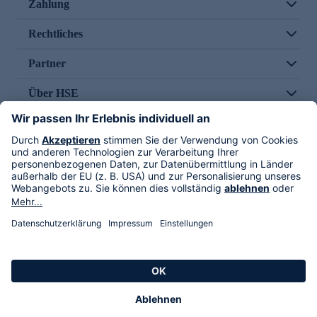
Zahlung
Rechtliches
Partner
Über HSE
Im TV
HSE International
Versand durch
Folge uns
AGB
Datenschutz
Impressum
Alle Rechte vorbehalten. Alle Preise inkl. gesetzlicher MwSt., zzgl. Versandkosten.