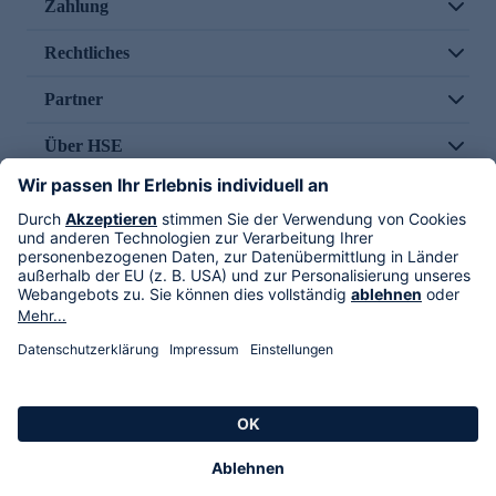
Zahlung
Rechtliches
Partner
Über HSE
Im TV
HSE International
Versand durch
Folge uns
AGB
Datenschutz
Impressum
Alle Rechte vorbehalten. Alle Preise inkl. gesetzlicher MwSt., zzgl. Versandkosten.