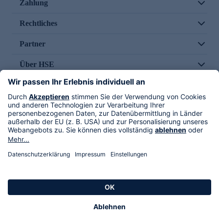
Zahlung
Rechtliches
Partner
Über HSE
Im TV
HSE International
Versand durch
Folge uns
AGB
Datenschutz
Impressum
Alle Rechte vorbehalten. Alle Preise inkl. gesetzlicher MwSt., zzgl. Versandkosten.