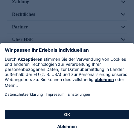
Zahlung
Rechtliches
Partner
Über HSE
Im TV
HSE International
Versand durch
Folge uns
AGB
Datenschutz
Impressum
Alle Rechte vorbehalten. Alle Preise inkl. gesetzlicher MwSt., zzgl. Versandkosten.