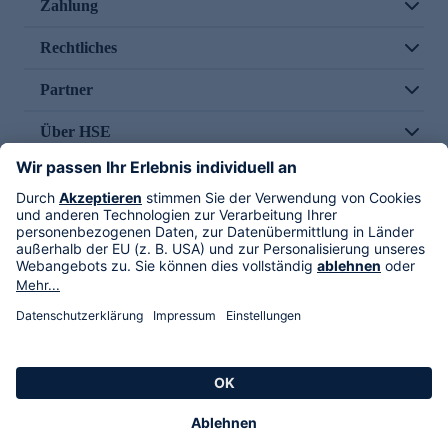
Zahlung
Rechtliches
Partner
Über HSE
Im TV
HSE International
Versand durch
Folge uns
AGB
Datenschutz
Impressum
Alle Rechte vorbehalten. Alle Preise inkl. gesetzlicher MwSt., zzgl. Versandkosten.