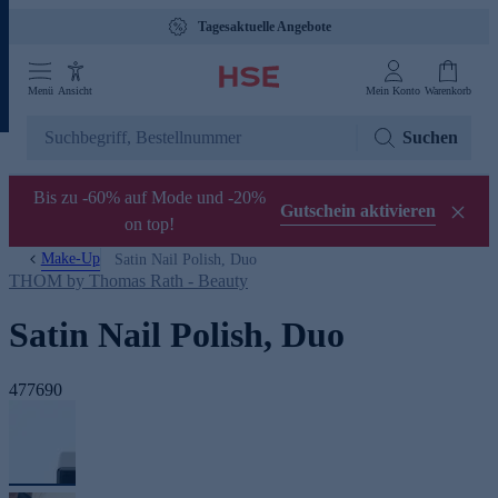
Tagesaktuelle Angebote
Menü
Ansicht
Mein Konto
Warenkorb
Suchen
Bis zu -60% auf Mode und -20%
Gutschein aktivieren
on top!
Make-Up
Satin Nail Polish, Duo
THOM by Thomas Rath - Beauty
Satin Nail Polish, Duo
477690