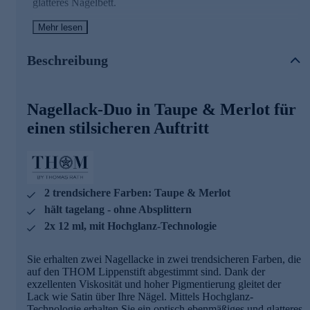
glatteres Nagelbett.
Mehr lesen
Die Vorteile des Nagellack-Duos im Überblick
Der Nagellack in den Farben Taupe und Merlot hält
Beschreibung
tagelang herausragend gut, ohne abzusplittern.
Spezieller Fan-Brush (Pinsel) fächert sich bei leichtem
Nagellack-Duo in Taupe & Merlot für
Druck automatisch aus und passt sich der individuellen
Nagelform an.
einen stilsicheren Auftritt
Exzellente Viskosität und hohe Pigmentierung
Resins – ein besonderer Mix aus widerstandsfähigen
Harzen/Resins sorgen für Haftung & Festigkeit,
Flexibilität & Elastizität, Glanz & glatte Oberfläche
2 trendsichere Farben: Taupe & Merlot
sowie eine herausragende Konsistenz und einen
hält tagelang - ohne Absplittern
gleichmäßigen Farbauftrag
2x 12 ml, mit Hochglanz-Technologie
Für gepflegte Hände und einen stilvollen Look - jetzt
bequem online sichern.
Sie erhalten zwei Nagellacke in zwei trendsicheren Farben, die
auf den THOM Lippenstift abgestimmt sind. Dank der
exzellenten Viskosität und hoher Pigmentierung gleitet der
Lack wie Satin über Ihre Nägel. Mittels Hochglanz-
Technologie erhalten Sie ein optisch ebenmäßiges und glatteres