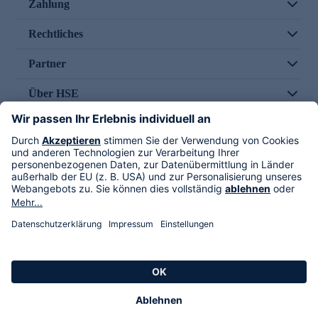
Zahlung
Rechtliches
Partner
Über HSE
Im TV
HSE International
Versand durch
Folge uns
AGB
Datenschutz
Impressum
Alle Rechte vorbehalten. Alle Preise inkl. gesetzlicher MwSt., zzgl. Versandkosten.