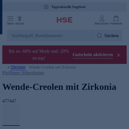
Tagesaktuelle Angebote
Menü
Ansicht
Mein Konto
Warenkorb
Suchen
Bis zu -60% auf Mode und -20%
Gutschein aktivieren
on top!
Ohrringe
Wende-Creolen mit Zirkonia
Pfeffinger Silberdesign
Wende-Creolen mit Zirkonia
477447