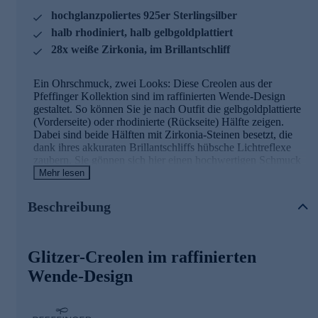
hochglanzpoliertes 925er Sterlingsilber
halb rhodiniert, halb gelbgoldplattiert
28x weiße Zirkonia, im Brillantschliff
Ein Ohrschmuck, zwei Looks: Diese Creolen aus der
Pfeffinger Kollektion sind im raffinierten Wende-Design
gestaltet. So können Sie je nach Outfit die gelbgoldplattierte
(Vorderseite) oder rhodinierte (Rückseite) Hälfte zeigen.
Dabei sind beide Hälften mit Zirkonia-Steinen besetzt, die
dank ihres akkuraten Brillantschliffs hübsche Lichtreflexe
zaubern. Sie gönnen sich hier einen hochwertigen Schmuck
aus feinem Sterlingsilber (925).
Mehr lesen
Schmuck in geprüfter Qualität
Beschreibung
Was die Qualität unserer Schmuckstücke angeht, gehen wir
keine Kompromisse ein.
Glitzer-Creolen im raffinierten
Aus diesem Grund werden unsere Schmuckwaren von
unserer Qualitätssicherung und seitens des Lieferanten
Wende-Design
strengsten Prüfprozessen unterzogen. Unter anderem gehört
dazu die Prüfung auf Konformität mit den Bestimmungen
der Schweizer Edelmetallkontrollgesetzgebung.