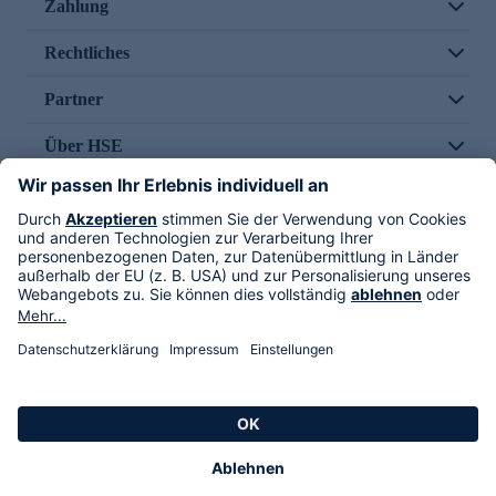
Zahlung
Rechtliches
Partner
Über HSE
Im TV
HSE International
Versand durch
Folge uns
AGB
Datenschutz
Impressum
Alle Rechte vorbehalten. Alle Preise inkl. gesetzlicher MwSt., zzgl. Versandkosten.