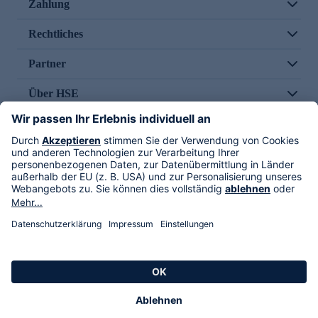
Zahlung
Rechtliches
Partner
Über HSE
Im TV
HSE International
Versand durch
Folge uns
AGB
Datenschutz
Impressum
Alle Rechte vorbehalten. Alle Preise inkl. gesetzlicher MwSt., zzgl. Versandkosten.