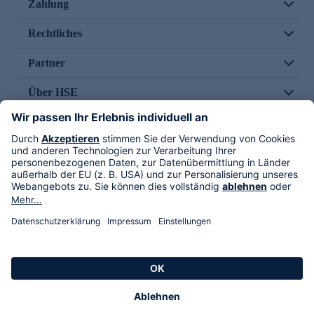
Zahlung
Rechtliches
Partner
Über HSE
Im TV
HSE International
Versand durch
Folge uns
AGB
Datenschutz
Impressum
Alle Rechte vorbehalten. Alle Preise inkl. gesetzlicher MwSt., zzgl. Versandkosten.