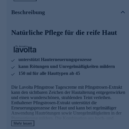
Hyaluronsäure wirkt sogar in tieferen Hautschichten
aufpolsternd. Die Haut erscheint frischer und
Beschreibung
Trockenheitsfältchen werden optisch reduziert.
Natürliche Pflege für jeden Tag gleich online sichern.
Natürliche Pflege für die reife Haut
unterstützt Hauterneuerungsprozesse
kann Rötungen und Unregelmäßigkeiten mildern
150 ml für alle Hauttypen ab 45
Die Lavolta Pfingstrose Tagescreme mit Pfingstrosen-Extrakt
kann den sichtbaren Zeichen der Hautalterung entgegenwirken
und einen wunderschönen, strahlenden Teint verleihen.
Enthaltener Pfingstrosen-Extrakt unterstützt die
Erneuerungsprozesse der Haut und kann bei regelmäßiger
Anwendung Hautrötungen sowie Unregelmäßigkeiten in der
Pigmentierung mildern. Die Kombination aus hoch- und
niedermolekularer Hyaluronsäure wirkt sogar in tieferen
Mehr lesen
Hautschichten aufpolsternd. Die Haut erscheint frischer und