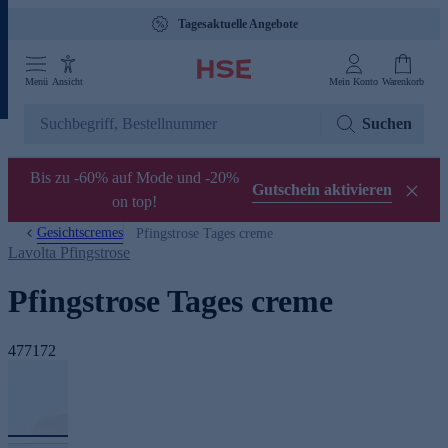
Tagesaktuelle Angebote
Menü
Ansicht
Mein Konto
Warenkorb
Suchen
Bis zu -60% auf Mode und -20%
Gutschein aktivieren
on top!
Gesichtscremes
Pfingstrose Tages creme
Lavolta Pfingstrose
Pfingstrose Tages creme
477172