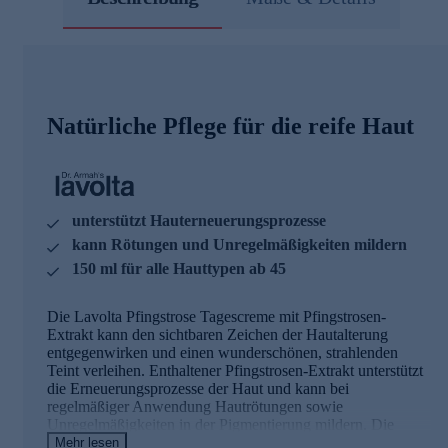
Natürliche Pflege für die reife Haut
unterstützt Hauterneuerungsprozesse
kann Rötungen und Unregelmäßigkeiten mildern
150 ml für alle Hauttypen ab 45
Die Lavolta Pfingstrose Tagescreme mit Pfingstrosen-
Extrakt kann den sichtbaren Zeichen der Hautalterung
entgegenwirken und einen wunderschönen, strahlenden
Teint verleihen. Enthaltener Pfingstrosen-Extrakt unterstützt
die Erneuerungsprozesse der Haut und kann bei
regelmäßiger Anwendung Hautrötungen sowie
Unregelmäßigkeiten in der Pigmentierung mildern. Die
Kombination aus hoch- und niedermolekularer
Mehr lesen