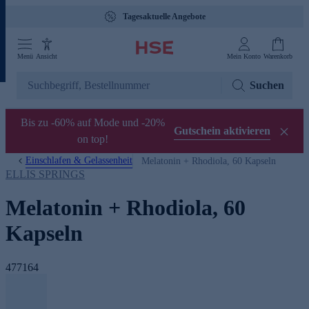
Tagesaktuelle Angebote
Menü
Ansicht
Mein Konto
Warenkorb
Suchen
Bis zu -60% auf Mode und -20%
Gutschein aktivieren
on top!
Einschlafen & Gelassenheit
Melatonin + Rhodiola, 60 Kapseln
ELLIS SPRINGS
Melatonin + Rhodiola, 60
Kapseln
477164