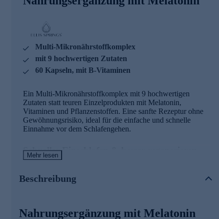
Nahrungsergänzung mit Melatonin
Multi-Mikronährstoffkomplex
mit 9 hochwertigen Zutaten
60 Kapseln, mit B-Vitaminen
Ein Multi-Mikronährstoffkomplex mit 9 hochwertigen
Zutaten statt teuren Einzelprodukten mit Melatonin,
Vitaminen und Pflanzenstoffen. Eine sanfte Rezeptur ohne
Gewöhnungsrisiko, ideal für die einfache und schnelle
Einnahme vor dem Schlafengehen.
Schneller Einschlafen & besser regenerieren
Mehr lesen
Melatonin kann dazu beitragen, die Einschlafzeit zu
verkürzen.
Beschreibung
Mit Folsäure, Niacin, Vitamin B1, B6 und B12, die zu
einem normalen Nervensystem beitragen können.
Vitamin B1, Vitamin B6, Vitamin B12 und Niacin
Nahrungsergänzung mit Melatonin
können zu einem normalen Energiestoffwechsel