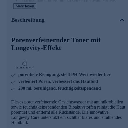
Niacinamide und Probiotika stärken die Hautbarriere,
reduzieren Unreinheiten, Rötungen und Poren und
Mehr lesen
beruhigen die Haut.
Beschreibung
Kahai-Öl, reich an Vitamin E und Retinol, glättet und
pflegt die Haut, während die Hautstraffung gefördert
wird.
Porenverfeinernder Toner mit
Hoya Lacunosa, ein wertvoller Blütenextrakt, wirkt
entzündungshemmend und spendet Feuchtigkeit für
Longevity-Effekt
einen ebenmäßigen Teint.
Porcelain Flower ist für eine antimikrobielle,
entzündungshemmende und feuchtigkeitsspendende
Wirkung auf die Haut bekannt.
porentiefe Reinigung, stellt PH-Wert wieder her
Erleben Sie Longevity Skincare: Für ein strafferes, rosig-
verfeinert Poren, verbessert das Hautbild
frisches Hautbild voller jugendlicher Leuchtkraft.
200 ml, beruhigend, feuchtigkeitsspendend
Bestellen Sie die innovative Longevity Kosmetik jetzt
online.
Dieses porenverfeinernde Gesichtswasser mit antimikrobiellen
sowie feuchtigkeitsspendenden Bioaktivstoffen reinigt die Haut
porentief und entfernt alle Rückstände. Die innovative
Longevity Care unterstützt ein sichtbar klares und strahlendes
Hautbild.