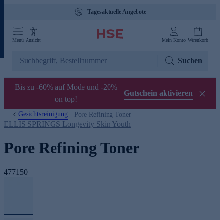
Tagesaktuelle Angebote
Menü
Ansicht
Mein Konto
Warenkorb
Suchen
Bis zu -60% auf Mode und -20%
Gutschein aktivieren
on top!
Gesichtsreinigung
Pore Refining Toner
ELLIS SPRINGS Longevity Skin Youth
Pore Refining Toner
477150