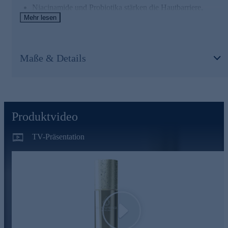
Niacinamide und Probiotika stärken die Hautbarriere,
reduzieren Unreinheiten, Rötungen und Poren und
Mehr lesen
beruhigen die Haut.
Kahai-Öl, reich an Vitamin E und Retinol, glättet und
pflegt die Haut, während die Hautstraffung gefördert wird.
Maße & Details
Hoya Lacunosa, ein wertvoller Blütenextrakt, wirkt
entzündungshemmend und spendet Feuchtigkeit für einen
ebenmäßigen Teint.
Porcelain Flower ist für eine antimikrobielle,
Produktvideo
entzündungshemmende und feuchtigkeitsspendende
Wirkung auf die Haut bekannt.
TV-Präsentation
Erleben Sie Longevity Skincare: Für ein strafferes, rosig-
frisches Hautbild voller jugendlicher Leuchtkraft.
Bestellen Sie die innovative Longevity Kosmetik jetzt
online.
Play