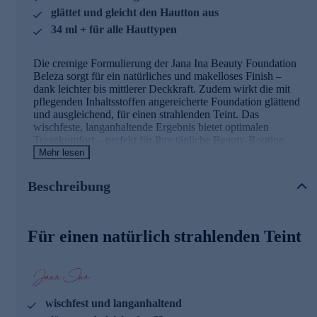
glättet und gleicht den Hautton aus
34 ml + für alle Hauttypen
Die cremige Formulierung der Jana Ina Beauty Foundation
Beleza sorgt für ein natürliches und makelloses Finish –
dank leichter bis mittlerer Deckkraft. Zudem wirkt die mit
pflegenden Inhaltsstoffen angereicherte Foundation glättend
und ausgleichend, für einen strahlenden Teint. Das
wischfeste, langanhaltende Ergebnis bietet optimalen
Tragekomfort – perfekt für Ihre tägliche Beauty-Routine.
Mehr lesen
Die Hauptinhaltsstoffe und ihre Wirkung
Beschreibung
Geranienöl
wirkt antioxidativ, antimikrobiell und hilft,
die natürlichen Öle der Haut auszugleichen. So sorgt es
für einen glatten, ebenmäßigen Teint.
Für einen natürlich strahlenden Teint
Glycerin
ist ein hervorragender Feuchtigkeitsspender,
für ein weiches Hautgefühl.
Grapefruitkernöl
ist bekannt für seine sanften,
pflegenden Eigenschaften und sorgt für ein frisches
Hautgefühl.
Sodium Hyaluronate
ist eine Form von Hyaluronsäure,
wischfest und langanhaltend
die hilft, den optimalen Feuchtigkeitsgehalt der Haut zu