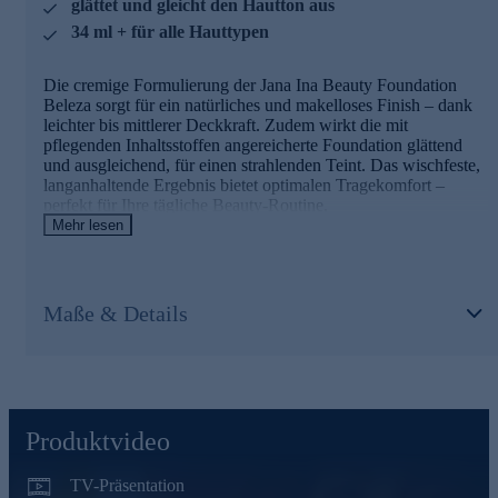
glättet und gleicht den Hautton aus
bewahren und ein pralles, glattes Hautbild zu
unterstützen.
34 ml + für alle Hauttypen
Für eine Haut mit wunderschönem Glow gleich online
Die cremige Formulierung der Jana Ina Beauty Foundation
bestellen.
Beleza sorgt für ein natürliches und makelloses Finish – dank
leichter bis mittlerer Deckkraft. Zudem wirkt die mit
pflegenden Inhaltsstoffen angereicherte Foundation glättend
und ausgleichend, für einen strahlenden Teint. Das wischfeste,
langanhaltende Ergebnis bietet optimalen Tragekomfort –
perfekt für Ihre tägliche Beauty-Routine.
Mehr lesen
Die Hauptinhaltsstoffe und ihre Wirkung
Geranienöl
wirkt antioxidativ, antimikrobiell und hilft, die
Maße & Details
natürlichen Öle der Haut auszugleichen. So sorgt es für
einen glatten, ebenmäßigen Teint.
Glycerin
ist ein hervorragender Feuchtigkeitsspender, für
ein weiches Hautgefühl.
Grapefruitkernöl
ist bekannt für seine sanften, pflegenden
Eigenschaften und sorgt für ein frisches Hautgefühl.
Sodium Hyaluronate
ist eine Form von Hyaluronsäure,
Produktvideo
die hilft, den optimalen Feuchtigkeitsgehalt der Haut zu
bewahren und ein pralles, glattes Hautbild zu unterstützen.
TV-Präsentation