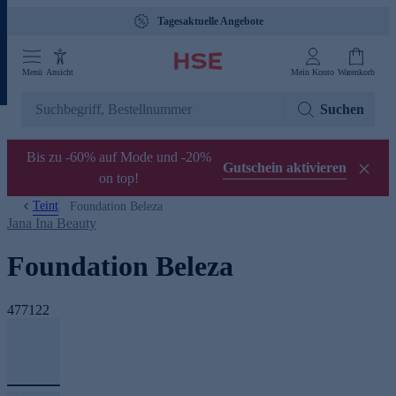
Tagesaktuelle Angebote
Menü
Ansicht
Mein Konto
Warenkorb
Suchen
Bis zu -60% auf Mode und -20%
Gutschein aktivieren
on top!
Teint
Foundation Beleza
Jana Ina Beauty
Foundation Beleza
477122