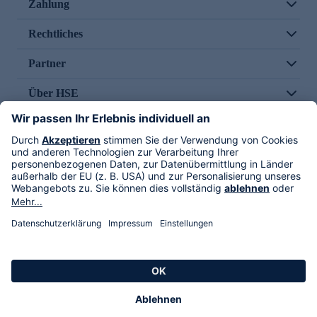
Zahlung
Rechtliches
Partner
Über HSE
Im TV
HSE International
Versand durch
Folge uns
AGB
Datenschutz
Impressum
Alle Rechte vorbehalten. Alle Preise inkl. gesetzlicher MwSt., zzgl. Versandkosten.