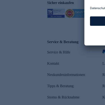
Sicher einkaufen
Service & Beratung
Z
Service & Hilfe
Kontakt
L
Neukundeninformationen
R
Tipps & Beratung
R
Storno & Rücknahme
K