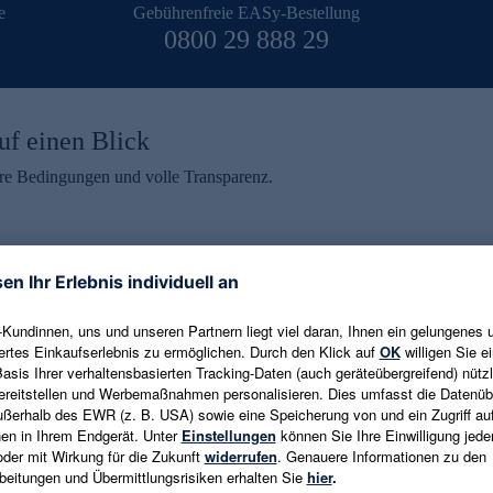
e
Gebührenfreie EASy-Bestellung
0800 29 888 29
uf einen Blick
aire Bedingungen und volle Transparenz.
ein erhalten
eren und aktuelle Trends,
E-Mail-Adresse eingeben
alten. Als Dankeschön
ne Abmeldung ist jederzeit in
Es gelten die
Datenschutzrichtlinien
un