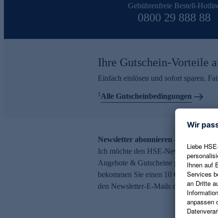
Gebührenfreie Bestell-Hotlin
0800 29 888 88
Ihre Gutschein-Vorteile a
Einfach einlösen und sofort sparen. F
1
Alle Gutscheinbedingungen
Newsletter abonnieren – 10 € Gutsch
Ich möchte den HSE-Newsletter abonni
Angebote & Gutscheine per E-Mail erh
bekommen Sie einen 10 € Gutschein. Ei
den Newsletter-E-Mails möglich.