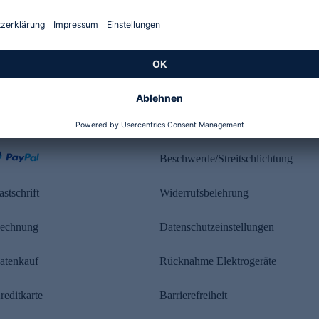
Kundenbewertung
ahlung
Rechtliches
Beschwerde/Streitschlichtung
astschrift
Widerrufsbelehrung
echnung
Datenschutzeinstellungen
atenkauf
Rücknahme Elektrogeräte
reditkarte
Barrierefreiheit