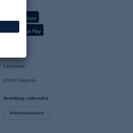
HSE App
Partner
Lieferanten
KIND Hörgeräte
Bestellung widerrufen
Widerrufsformular