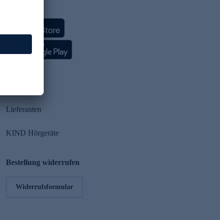
HSE App
Partner
Lieferanten
KIND Hörgeräte
Bestellung widerrufen
Widerrufsformular