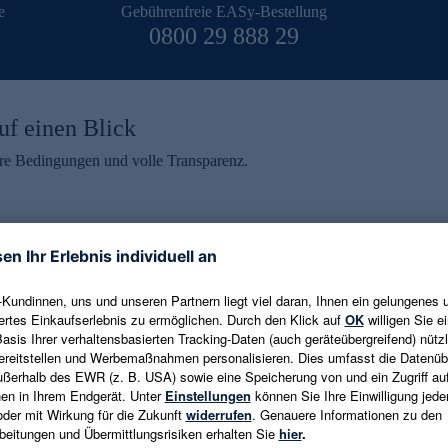
e
Gebührenfreie EASy-Bestellung
0800 29 888 29
uf einen Blick
aire Bedingungen und volle Transparenz.
ein erhalten
eren und aktuelle Trends,
E-Mail-Adresse eingeben
alten. Als Dankeschön
ne Abmeldung ist jederzeit in
Es gelten die
Datenschutzrichtlinien
un