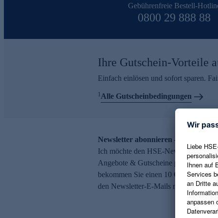
Gebührenfreie Bestell-Hotlin
0800 29 888 88
Ihre Gutschein-Vorteile a
Einfach einlösen und sofort sparen. F
1
Alle Gutscheinbedingungen
Newsletter abonnieren – 10 € Gutsch
Ich möchte den HSE-Newsletter abonni
Angebote & Gutscheine per E-Mail erh
bekommen Sie einen 10 € Gutschein. Ei
den Newsletter-E-Mails möglich.