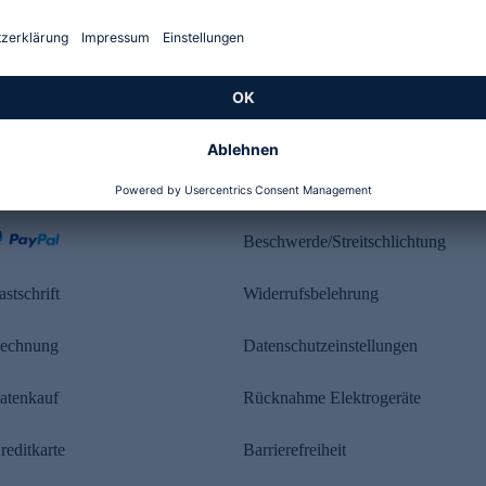
Kundenbewertung
ahlung
Rechtliches
Beschwerde/Streitschlichtung
astschrift
Widerrufsbelehrung
echnung
Datenschutzeinstellungen
atenkauf
Rücknahme Elektrogeräte
reditkarte
Barrierefreiheit