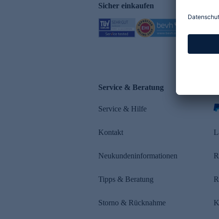
Sicher einkaufen
Service & Beratung
Z
Service & Hilfe
s
Kontakt
L
Neukundeninformationen
R
Tipps & Beratung
R
Storno & Rücknahme
K