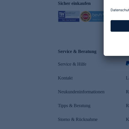
Sicher einkaufen
Service & Beratung
Z
Service & Hilfe
s
Kontakt
L
Neukundeninformationen
R
Tipps & Beratung
R
Storno & Rücknahme
K