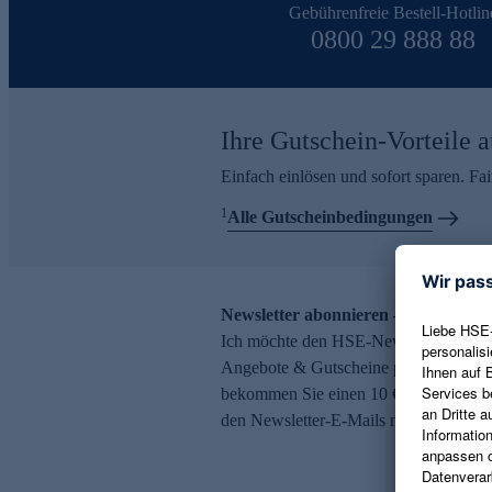
Gebührenfreie Bestell-Hotlin
0800 29 888 88
Ihre Gutschein-Vorteile a
Einfach einlösen und sofort sparen. F
1
Alle Gutscheinbedingungen
Newsletter abonnieren – 10 € Gutsch
Ich möchte den HSE-Newsletter abonni
Angebote & Gutscheine per E-Mail erh
bekommen Sie einen 10 € Gutschein. Ei
den Newsletter-E-Mails möglich.