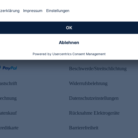
Kundenbewertung
ahlung
Rechtliches
Beschwerde/Streitschlichtung
astschrift
Widerrufsbelehrung
echnung
Datenschutzeinstellungen
atenkauf
Rücknahme Elektrogeräte
reditkarte
Barrierefreiheit