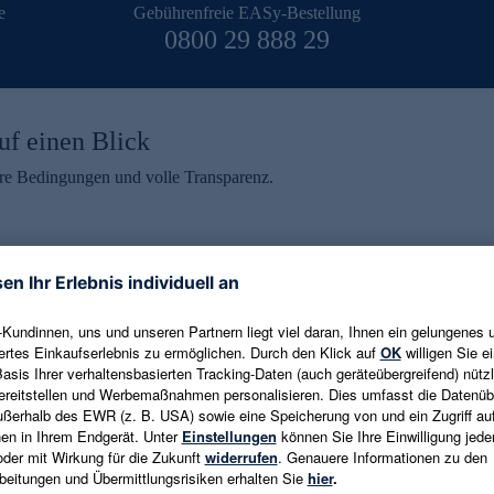
e
Gebührenfreie EASy-Bestellung
0800 29 888 29
uf einen Blick
aire Bedingungen und volle Transparenz.
ein erhalten
eren und aktuelle Trends,
E-Mail-Adresse eingeben
alten. Als Dankeschön
ne Abmeldung ist jederzeit in
Es gelten die
Datenschutzrichtlinien
un