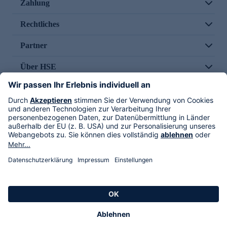
Zahlung
Rechtliches
Partner
Über HSE
Im TV
HSE International
Versand durch
Folge uns
AGB
Datenschutz
Impressum
Alle Rechte vorbehalten. Alle Preise inkl. gesetzlicher MwSt., zzgl. Versandkosten.