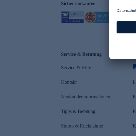
Sicher einkaufen
Service & Beratung
Z
Service & Hilfe
Kontakt
L
Neukundeninformationen
R
Tipps & Beratung
R
Storno & Rücknahme
K