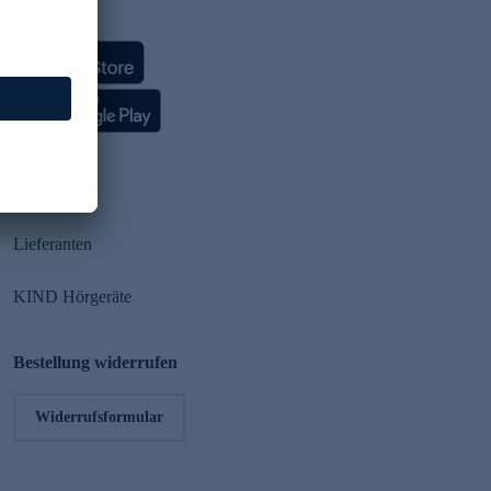
HSE App
Partner
Lieferanten
KIND Hörgeräte
Bestellung widerrufen
Widerrufsformular