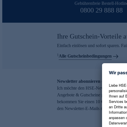
Gebührenfreie Bestell-Hotlin
0800 29 888 88
Ihre Gutschein-Vorteile a
Einfach einlösen und sofort sparen. F
1
Alle Gutscheinbedingungen
Newsletter abonnieren – 10 € Gutsch
Ich möchte den HSE-Newsletter abonni
Angebote & Gutscheine per E-Mail erh
bekommen Sie einen 10 € Gutschein. Ei
den Newsletter-E-Mails möglich.