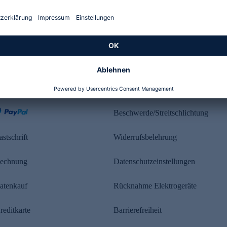
Kundenbewertung
ahlung
Rechtliches
Beschwerde/Streitschlichtung
astschrift
Widerrufsbelehrung
echnung
Datenschutzeinstellungen
atenkauf
Rücknahme Elektrogeräte
reditkarte
Barrierefreiheit