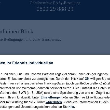
e
Gebührenfreie EASy-Bestellung
0800 29 888 29
uf einen Blick
aire Bedingungen und volle Transparenz.
ein erhalten
eren und aktuelle Trends,
E-Mail-Adresse eingeben
alten. Als Dankeschön
ne Abmeldung ist jederzeit in
Es gelten die
Datenschutzrichtlinien
un