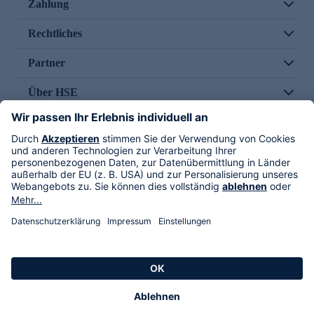
Zahlung
Rechtliches
Partner
Über HSE
Im TV
HSE International
Versand durch
Folge uns
AGB
Datenschutz
Impressum
Alle Rechte vorbehalten. Alle Preise inkl. gesetzlicher MwSt., zzgl. Versandkosten.