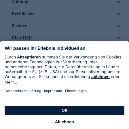
Zahlung
Rechtliches
Partner
Über HSE
Im TV
HSE International
Versand durch
Folge uns
AGB
Datenschutz
Impressum
Alle Rechte vorbehalten. Alle Preise inkl. gesetzlicher MwSt., zzgl. Versandkosten.