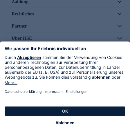
Zahlung
Rechtliches
Partner
Über HSE
Im TV
HSE International
Versand durch
Folge uns
AGB
Datenschutz
Impressum
Alle Rechte vorbehalten. Alle Preise inkl. gesetzlicher MwSt., zzgl. Versandkosten.