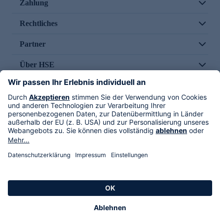
Zahlung
Rechtliches
Partner
Über HSE
Im TV
HSE International
Versand durch
Folge uns
AGB
Datenschutz
Impressum
Alle Rechte vorbehalten. Alle Preise inkl. gesetzlicher MwSt., zzgl. Versandkosten.