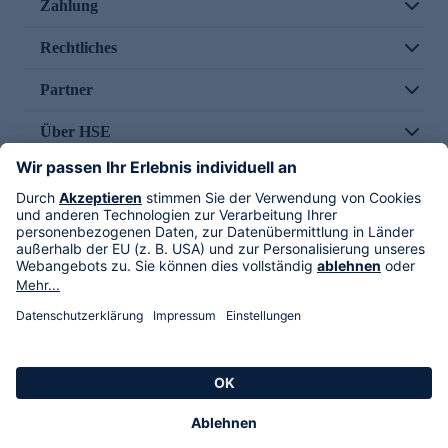
Zahlung
Rechtliches
Partner
Über HSE
Im TV
HSE International
Versand durch
Folge uns
AGB
Datenschutz
Impressum
Alle Rechte vorbehalten. Alle Preise inkl. gesetzlicher MwSt., zzgl. Versandkosten.