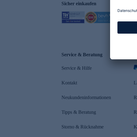
Sicher einkaufen
Service & Beratung
Z
Service & Hilfe
s
Kontakt
L
Neukundeninformationen
R
Tipps & Beratung
R
Storno & Rücknahme
K