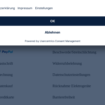
Kundenbewertung
ahlung
Rechtliches
Beschwerde/Streitschlichtung
astschrift
Widerrufsbelehrung
echnung
Datenschutzeinstellungen
atenkauf
Rücknahme Elektrogeräte
reditkarte
Barrierefreiheit