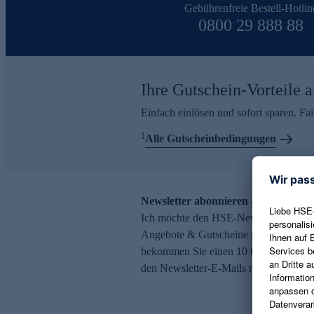
Gebührenfreie Bestell-Hotlin
0800 29 888 88
Ihre Gutschein-Vorteile a
Einfach einlösen und sofort sparen. F
1
Alle Gutscheinbedingungen
Newsletter abonnieren – 10 € Gutsch
Ich möchte den HSE-Newsletter abonni
Angebote & Gutscheine per E-Mail erh
bekommen Sie einen 10 € Gutschein. Ei
den Newsletter-E-Mails möglich.