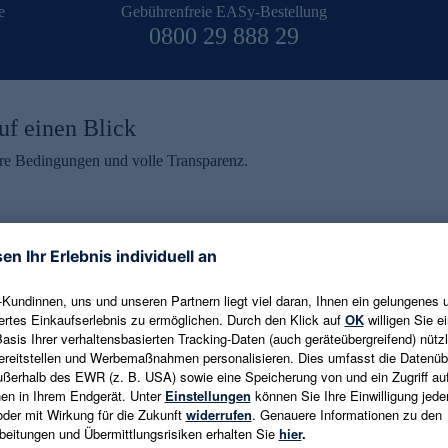
e
Gebührenfreie EASy-Bestellung
0800 29 888 29
uf einen Blick
aire Bedingungen und volle Transparenz.
ein erhalten
eren und aktuelle Trends,
E-Mail-Adresse eingeben
alten. Als Dankeschön
ne Abmeldung ist jederzeit in
Es gelten die
Datenschutzrichtlinien
un