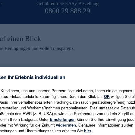
e
Gebührenfreie EASy-Bestellung
0800 29 888 29
uf einen Blick
aire Bedingungen und volle Transparenz.
ein erhalten
eren und aktuelle Trends,
E-Mail-Adresse eingeben
alten. Als Dankeschön
ne Abmeldung ist jederzeit in
Es gelten die
Datenschutzrichtlinien
un