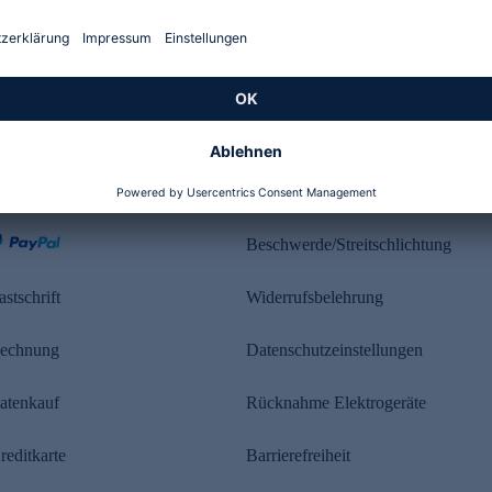
Kundenbewertung
ahlung
Rechtliches
Beschwerde/Streitschlichtung
astschrift
Widerrufsbelehrung
echnung
Datenschutzeinstellungen
atenkauf
Rücknahme Elektrogeräte
reditkarte
Barrierefreiheit