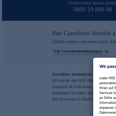
Gebührenfreie Bestell-Hotlin
0800 29 888 88
Ihre Gutschein-Vorteile a
Einfach einlösen und sofort sparen. F
1
Alle Gutscheinbedingungen
Newsletter abonnieren – 10 € Gutsch
Ich möchte den HSE-Newsletter abonni
Angebote & Gutscheine per E-Mail erh
bekommen Sie einen 10 € Gutschein. Ei
den Newsletter-E-Mails möglich.