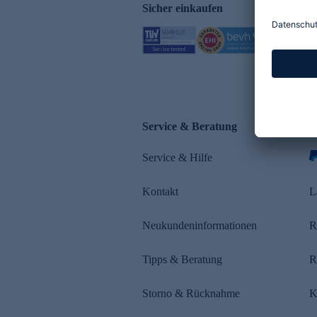
Sicher einkaufen
Service & Beratung
Z
Service & Hilfe
s
Kontakt
L
Neukundeninformationen
R
Tipps & Beratung
R
Storno & Rücknahme
K